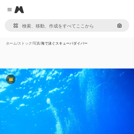
Magnific
Close menu
画像で
ホーム
/
ストック
/
写真
/
海で泳ぐスキューバダイバー
Premium