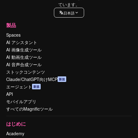
ています。
日本語
製品
Spaces
AI アシスタント
AI 画像生成ツール
AI 動画生成ツール
AI 音声合成ツール
ストックコンテンツ
Claude/ChatGPT向けMCP
新規
エージェント
新規
API
モバイルアプリ
すべてのMagnificツール
はじめに
Academy