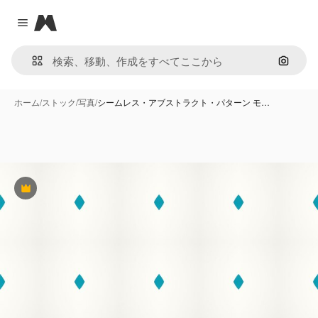
Magnific
Close menu
画像で
ホーム
/
ストック
/
写真
/
シームレス・アブストラクト・パターン モ…
Premium