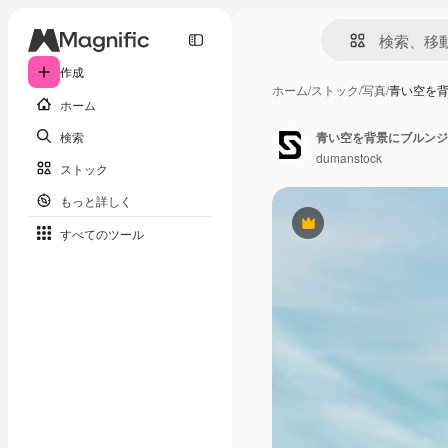
作成
ホーム
/
ストック
/
写真
/
青い空を
ホーム
検索
dumanstock
ストック
もっと詳しく
Premium
すべてのツール