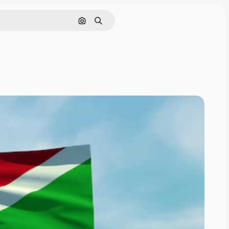
画像で検索
検索