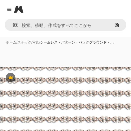
Magnific
Close menu
画像で
ホーム
/
ストック
/
写真
/
シームレス・パターン・バックグラウンド・…
Premium