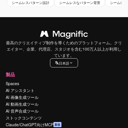
シームレスパターン設計
シームレスなパターン背景
シームレス
最高のクリエイティブ制作を導くためのプラットフォーム。クリ
エイター、企業、代理店、スタジオを含む100万人以上が利用し
ています。
日本語
製品
Spaces
AI アシスタント
AI 画像生成ツール
AI 動画生成ツール
AI 音声合成ツール
ストックコンテンツ
Claude/ChatGPT向けMCP
新規