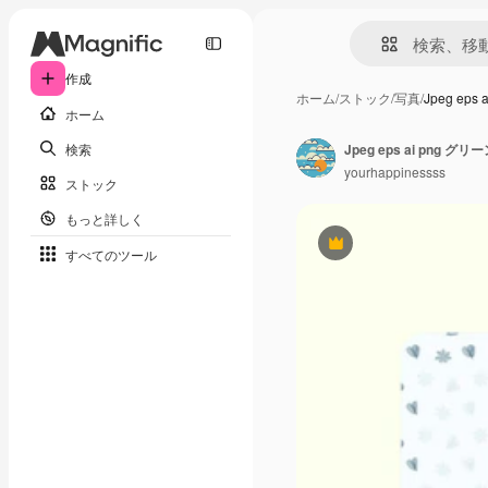
作成
ホーム
/
ストック
/
写真
/
Jpeg eps
ホーム
検索
Jpeg eps ai pn
yourhappinessss
ストック
もっと詳しく
Premium
すべてのツール