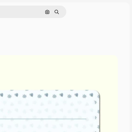
画像で検索
検索