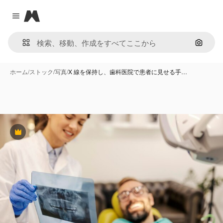
Magnific
Close menu
画像で
ホーム
/
ストック
/
写真
/
X 線を保持し、歯科医院で患者に見せる手…
Premium