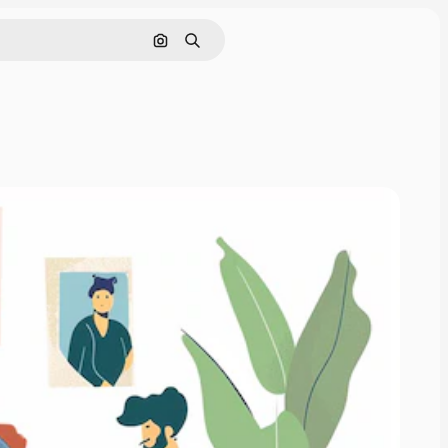
画像で検索
検索