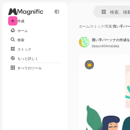
作成
ホーム
/
ストック
/
写真
/
買い手パ
ホーム
検索
買い手パーソナの作成を
dasun404malaka
ストック
もっと詳しく
Premium
すべてのツール