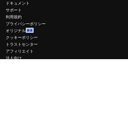
ドキュメント
サポート
利用規約
プライバシーポリシー
オリジナル
新規
クッキーポリシー
トラストセンター
アフィリエイト
法人向け
運営
料金
会社概要
Reviews
採用情報
検索トレンド
ブログ
イベント