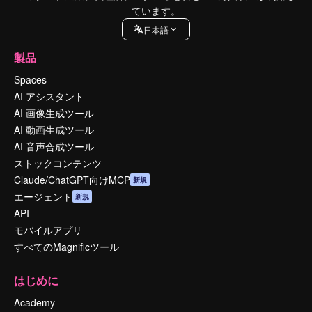
ています。
日本語
製品
Spaces
AI アシスタント
AI 画像生成ツール
AI 動画生成ツール
AI 音声合成ツール
ストックコンテンツ
Claude/ChatGPT向けMCP
新規
エージェント
新規
API
モバイルアプリ
すべてのMagnificツール
はじめに
Academy