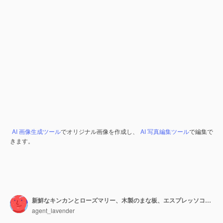
AI 画像生成ツール
でオリジナル画像を作成し、
AI 写真編集ツール
で編集で
きます。
新鮮なキンカンとローズマリー、木製のまな板、エスプレッソコーヒーで飾られたオレンジのケーキを提供しています
agent_lavender