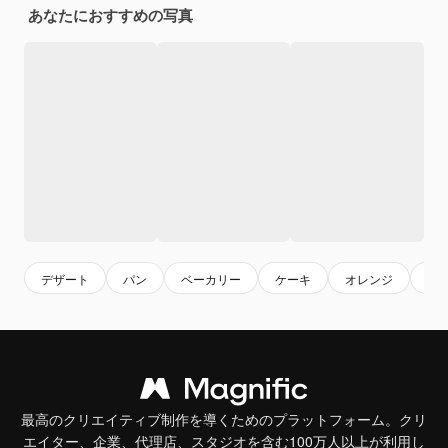
あなたにおすすめの写真
デザート
パン
ベーカリー
ケーキ
オレンジ
レ
最高のクリエイティブ制作を導くためのプラットフォーム。クリ
エイター、企業、代理店、スタジオを含む100万人以上が利用し