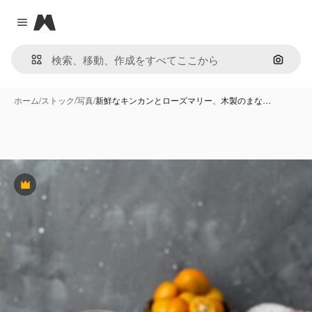
Magnific
Close menu
画像で
ホーム
/
ストック
/
写真
/
新鮮なキンカンとローズマリー、木製のまな…
Premium