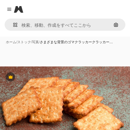
Magnific
Close menu
画像で
ホーム
/
ストック
/
写真
/
さまざまな背景のゴマクラッカークラッカー…
Premium