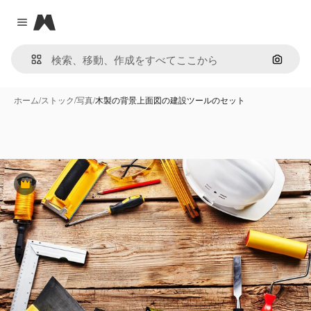
Magnific
Close menu
画像で
ホーム
/
ストック
/
写真
/
木製の背景上面図の建設ツールのセット
Premium