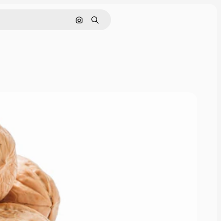
画像で検索
検索