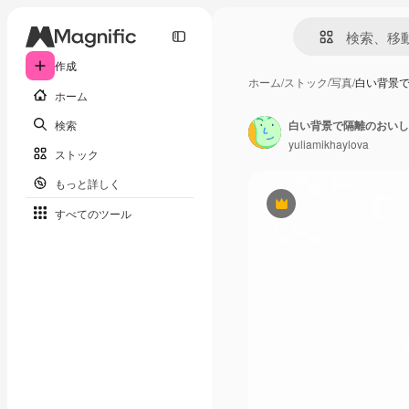
作成
ホーム
/
ストック
/
写真
/
白い背景
ホーム
検索
白い背景で隔離のおいし
yuliamikhaylova
ストック
もっと詳しく
Premium
すべてのツール