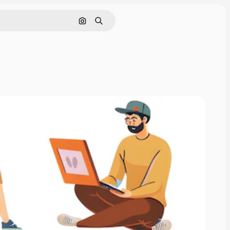
画像で検索
検索