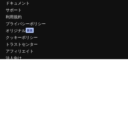
ドキュメント
サポート
利用規約
プライバシーポリシー
オリジナル
新規
クッキーポリシー
トラストセンター
アフィリエイト
法人向け
運営
料金
会社概要
Reviews
採用情報
検索トレンド
ブログ
イベント