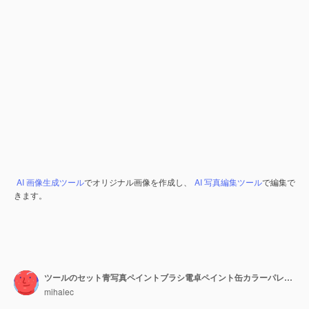
AI 画像生成ツール
でオリジナル画像を作成し、
AI 写真編集ツール
で編集で
きます。
ツールのセット青写真ペイントブラシ電卓ペイント缶カラーパレット
mihalec