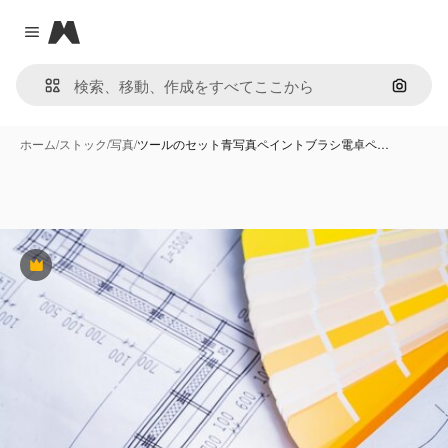
Magnific
Close menu
画像で
ホーム
/
ストック
/
写真
/
ツールのセット青写真ペイントブラシ電卓ペ…
Premium