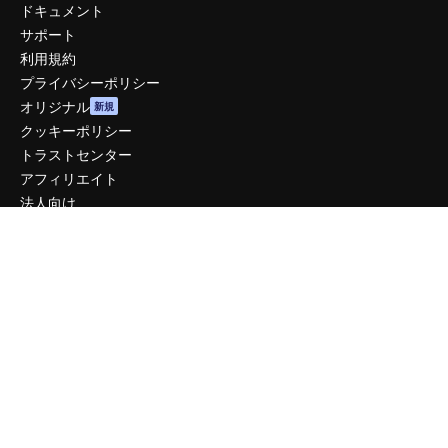
ドキュメント
サポート
利用規約
プライバシーポリシー
オリジナル
新規
クッキーポリシー
トラストセンター
アフィリエイト
法人向け
運営
料金
会社概要
Reviews
採用情報
検索トレンド
ブログ
イベント