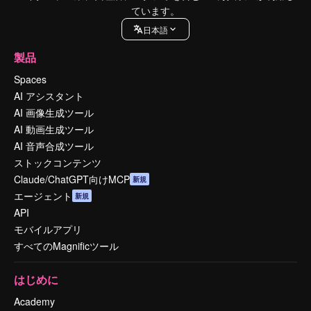
ています。
日本語
製品
Spaces
AI アシスタント
AI 画像生成ツール
AI 動画生成ツール
AI 音声合成ツール
ストックコンテンツ
Claude/ChatGPT向けMCP
新規
エージェント
新規
API
モバイルアプリ
すべてのMagnificツール
はじめに
Academy