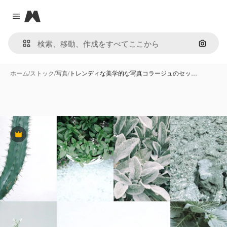
Magnific
Close menu
画像で
ホーム
/
ストック
/
写真
/
トレンディな美学的な写真コラージュのセッ…
Premium