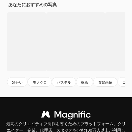
あなたにおすすめの写真
冷たい
モノクロ
パステル
壁紙
背景画像
コラ
最高のクリエイティブ制作を導くためのプラットフォーム。クリ
エイター、企業、代理店、スタジオを含む100万人以上が利用し