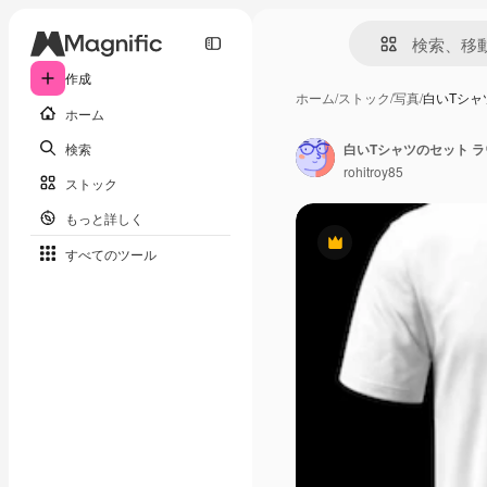
作成
ホーム
/
ストック
/
写真
/
白いTシャ
ホーム
検索
白いTシャツのセット ラ
rohitroy85
ストック
もっと詳しく
Premium
すべてのツール