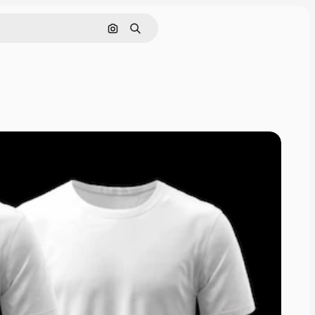
画像で検索
検索