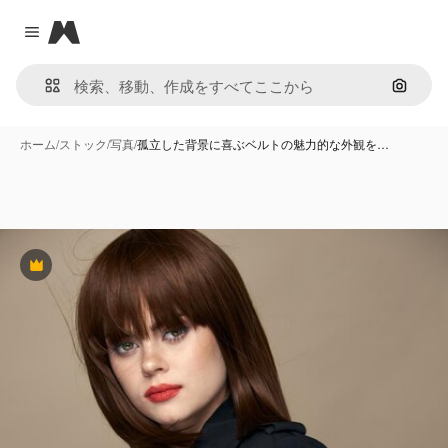
Magnific
Close menu
画像で
ホーム
/
ストック
/
写真
/
孤立した背景に喜ぶベルトの魅力的な外観を…
Premium