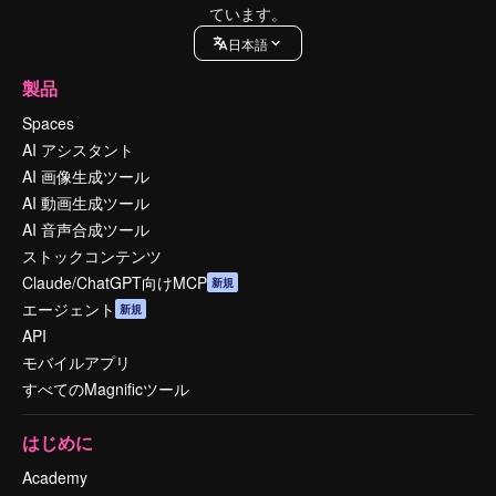
ています。
日本語
製品
Spaces
AI アシスタント
AI 画像生成ツール
AI 動画生成ツール
AI 音声合成ツール
ストックコンテンツ
Claude/ChatGPT向けMCP
新規
エージェント
新規
API
モバイルアプリ
すべてのMagnificツール
はじめに
Academy