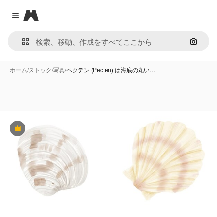
Magnific
Close menu
画像で
ホーム
/
ストック
/
写真
/
ペクテン (Pecten) は海底の丸い…
Premium