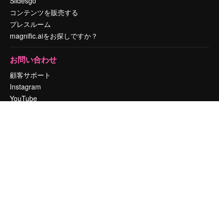
Slidesgo
コンテンツを販売する
プレスルーム
magnific.aiをお探しですか？
お問い合わせ
顧客サポート
Instagram
YouTube
LinkedIn
TikTok
Discord
X
Reddit
Copyright © 2010-
2026
Freepik Company S.L.U.
無断複写・転載を禁じま
す
.