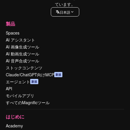
ています。
日本語
製品
Spaces
AI アシスタント
AI 画像生成ツール
AI 動画生成ツール
AI 音声合成ツール
ストックコンテンツ
Claude/ChatGPT向けMCP
新規
エージェント
新規
API
モバイルアプリ
すべてのMagnificツール
はじめに
Academy