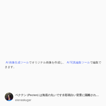
AI 画像生成ツール
でオリジナル画像を作成し、
AI 写真編集ツール
で編集で
きます。
ペクテン (Pecten) は海底の丸いです水彩画白い背景に隔離された茶色の色で扇風機の形をしたベージュと茶色のの貝のセットです
elenaskugar