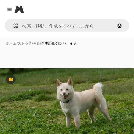
Magnific
Close menu
画像で
ホーム
/
ストック
/
写真
/
芝生の畑のシバ・イヌ
Premium