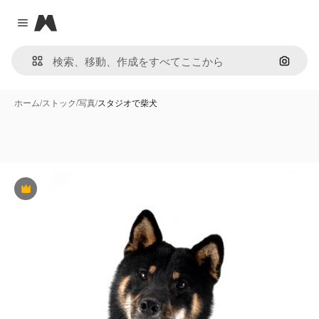
Magnific
Close menu
画像で
ホーム
/
ストック
/
写真
/
スタジオで柴犬
Premium