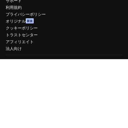
サポート
利用規約
プライバシーポリシー
オリジナル
新規
クッキーポリシー
トラストセンター
アフィリエイト
法人向け
運営
料金
会社概要
Reviews
採用情報
検索トレンド
ブログ
イベント
Slidesgo
コンテンツを販売する