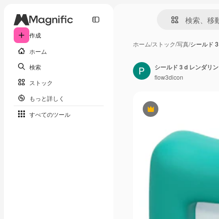
作成
ホーム
/
ストック
/
写真
/
シールド 3
ホーム
検索
シールド 3 d レンダリ
flow3dicon
ストック
もっと詳しく
Premium
すべてのツール