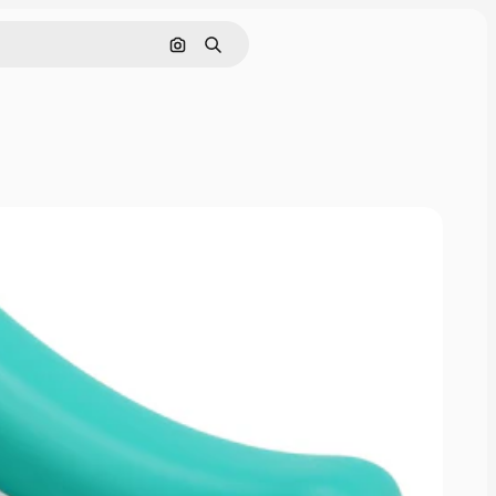
画像で検索
検索