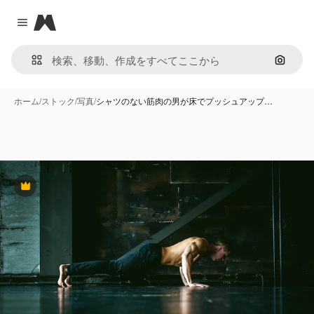
Magnific
Close menu
画像で
ホーム
/
ストック
/
写真
/
シャツのない筋肉の男が床でプッシュアップ…
Premium