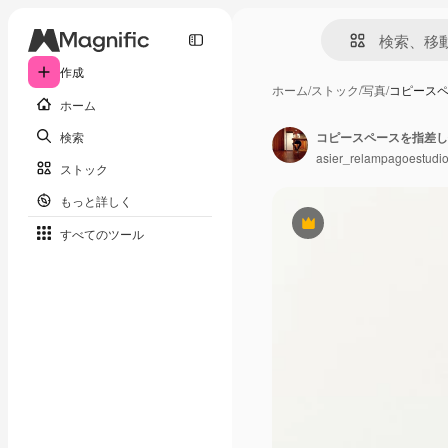
作成
ホーム
/
ストック
/
写真
/
コピース
ホーム
検索
コピースペースを指差し
asier_relampagoestudi
ストック
もっと詳しく
Premium
すべてのツール