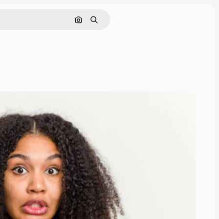
画像で検索
検索