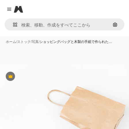
Magnific
Close menu
画像で
ホーム
/
ストック
/
写真
/
ショッピングバッグと木製の手紙で作られた…
Premium