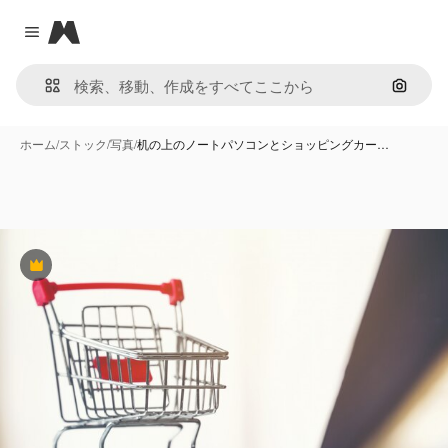
Magnific
Close menu
画像で
ホーム
/
ストック
/
写真
/
机の上のノートパソコンとショッピングカー…
Premium