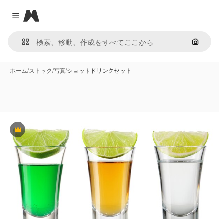
Magnific
Close menu
画像で
ホーム
/
ストック
/
写真
/
ショットドリンクセット
Premium