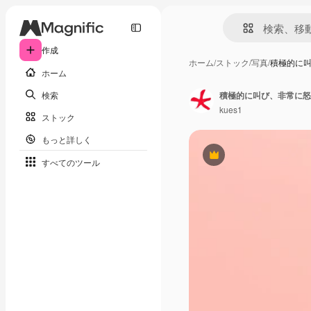
作成
ホーム
/
ストック
/
写真
/
積極的に
ホーム
検索
kues1
ストック
もっと詳しく
Premium
すべてのツール