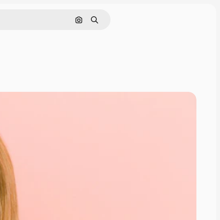
画像で検索
検索