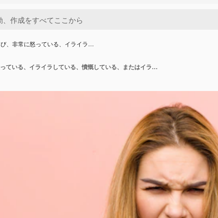
叫び、非常に怒っている、イライラ…
積極的に叫び、非常に怒っている、イライラしている、憤慨している、またはイライラしているように見えます。