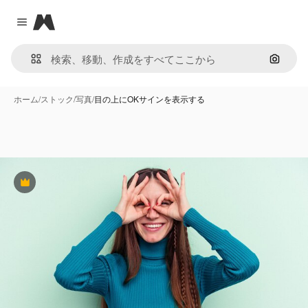
Magnific
Close menu
画像で
ホーム
/
ストック
/
写真
/
目の上にOKサインを表示する
Premium