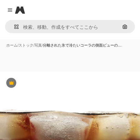
Magnific
Close menu
画像で
ホーム
/
ストック
/
写真
/
分離された氷で冷たいコーラの側面ビューの…
Premium