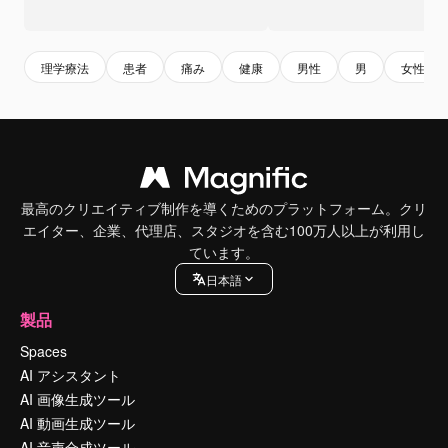
理学療法
患者
痛み
健康
男性
男
女性
最高のクリエイティブ制作を導くためのプラットフォーム。クリ
エイター、企業、代理店、スタジオを含む100万人以上が利用し
ています。
日本語
製品
Spaces
AI アシスタント
AI 画像生成ツール
AI 動画生成ツール
AI 音声合成ツール