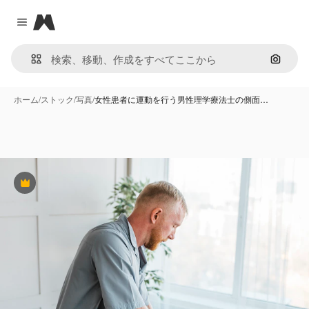
Magnific
Close menu
画像で
ホーム
/
ストック
/
写真
/
女性患者に運動を行う男性理学療法士の側面…
Premium