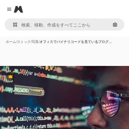
Magnific
Close menu
画像で
ホーム
/
ストック
/
写真
/
オフィスでバイナリコードを見ているプログ…
Premium