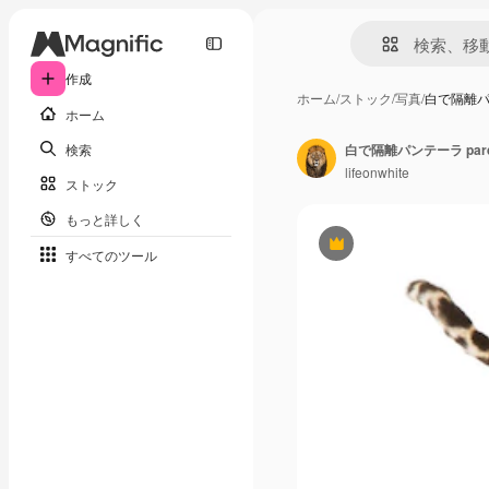
作成
ホーム
/
ストック
/
写真
/
白で隔離パン
ホーム
検索
白で隔離パンテーラ pa
lifeonwhite
ストック
もっと詳しく
Premium
すべてのツール