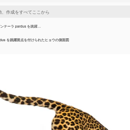
テーラ pardus を跳躍…
rdus を跳躍斑点を付けられたヒョウの側面図