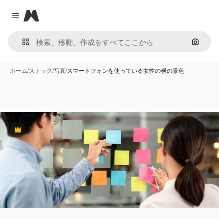
Magnific
Close menu
画像で
ホーム
/
ストック
/
写真
/
スマートフォンを使っている女性の横の景色
Premium