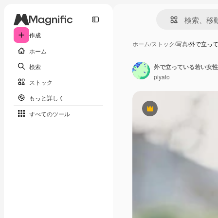
作成
ホーム
/
ストック
/
写真
/
外で立っ
ホーム
検索
外で立っている若い女性
piyato
ストック
もっと詳しく
Premium
すべてのツール