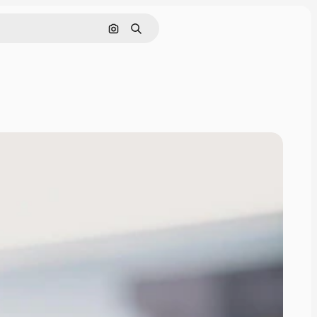
画像で検索
検索