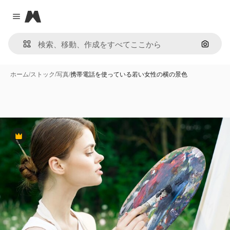
Magnific
Close menu
画像で
ホーム
/
ストック
/
写真
/
携帯電話を使っている若い女性の横の景色
Premium