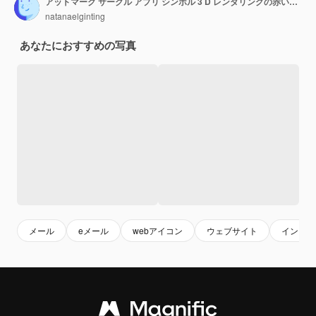
アットマーク サークル アプリ シンボル 3 D レンダリングの赤いガラス アイコン ボタン
natanaelginting
あなたにおすすめの写真
メール
eメール
webアイコン
ウェブサイト
インター