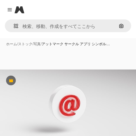
Magnific
Close menu
画像で
ホーム
/
ストック
/
写真
/
アットマーク サークル アプリ シンボル…
Premium