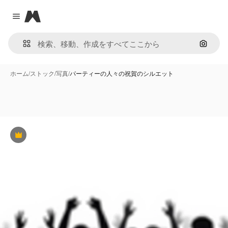
Magnific
Close menu
画像で
ホーム
/
ストック
/
写真
/
パーティーの人々の祝賀のシルエット
Premium