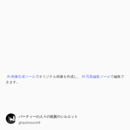
AI 画像生成ツール
でオリジナル画像を作成し、
AI 写真編集ツール
で編集で
きます。
パーティーの人々の祝賀のシルエット
ghazimounir9