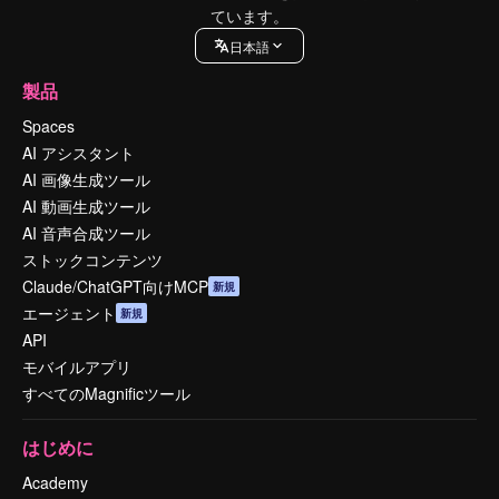
ています。
日本語
製品
Spaces
AI アシスタント
AI 画像生成ツール
AI 動画生成ツール
AI 音声合成ツール
ストックコンテンツ
Claude/ChatGPT向けMCP
新規
エージェント
新規
API
モバイルアプリ
すべてのMagnificツール
はじめに
Academy