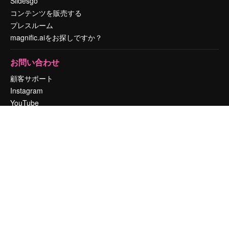
Slidesgo
コンテンツを販売する
プレスルーム
magnific.aiをお探しですか？
お問い合わせ
顧客サポート
Instagram
YouTube
LinkedIn
TikTok
Discord
X
Reddit
Copyright © 2010-
2026
Freepik Company S.L.U.
無断複写・転載を禁じま
す
.