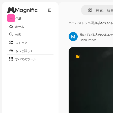
作成
ホーム
/
ストック
/
写真
/
歩いてい
ホーム
検索
歩いている人のシルエッ
Babu Prince
ストック
もっと詳しく
Premium
すべてのツール