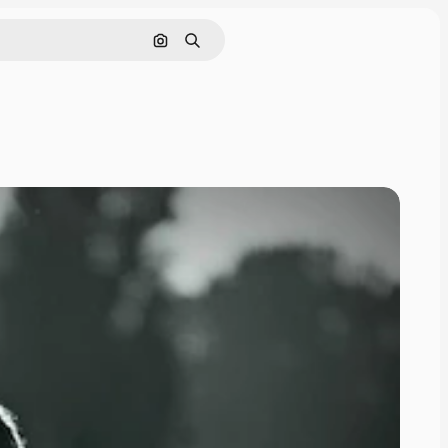
画像で検索
検索