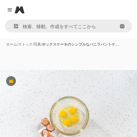
Magnific
Close menu
画像で
ホーム
/
ストック
/
写真
/
ボックスケーキのシンプルなバニラバントケ…
Premium