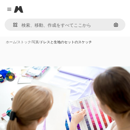
Magnific
Close menu
画像で
ホーム
/
ストック
/
写真
/
ドレスと生地のセットのスケッチ
Premium