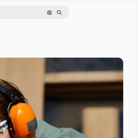
画像で検索
検索