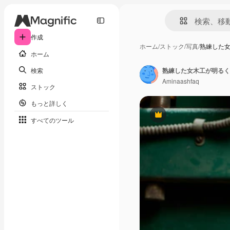
作成
ホーム
/
ストック
/
写真
/
熟練した
ホーム
検索
熟練した女木工が明るく
Aminaashfaq
ストック
もっと詳しく
Premium
すべてのツール