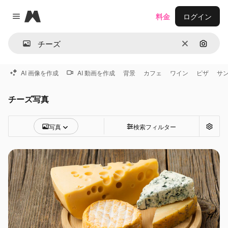
Magnific
料金
ログイン
Close menu
消去
画像で
AI 画像を作成
AI 動画を作成
背景
カフェ
ワイン
ピザ
サ
チーズ写真
写真
検索フィルター