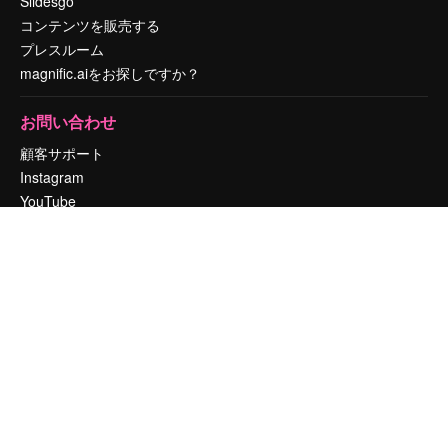
Slidesgo
コンテンツを販売する
プレスルーム
magnific.aiをお探しですか？
お問い合わせ
顧客サポート
Instagram
YouTube
LinkedIn
TikTok
Discord
X
Reddit
Copyright © 2010-
2026
Freepik Company S.L.U.
無断複写・転載を禁じま
す
.