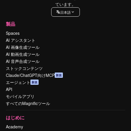
ています。
日本語
製品
Spaces
AI アシスタント
AI 画像生成ツール
AI 動画生成ツール
AI 音声合成ツール
ストックコンテンツ
Claude/ChatGPT向けMCP
新規
エージェント
新規
API
モバイルアプリ
すべてのMagnificツール
はじめに
Academy