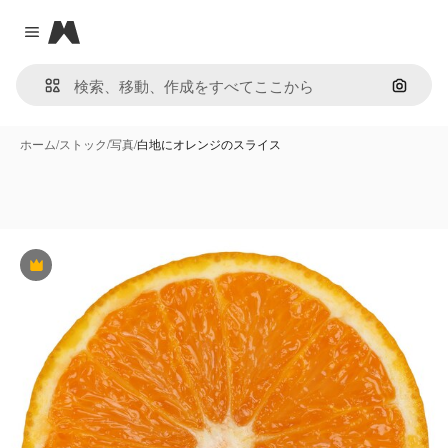
Magnific
Close menu
画像で
ホーム
/
ストック
/
写真
/
白地にオレンジのスライス
Premium