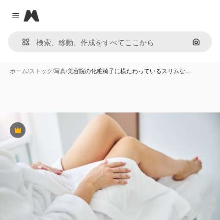
Magnific
Close menu
画像で
ホーム
/
ストック
/
写真
/
美容院の化粧椅子に横たわっているスリムな…
Premium