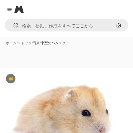
Magnific
Close menu
画像で
ホーム
/
ストック
/
写真
/
小型のハムスター
Premium