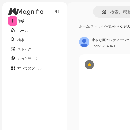
作成
ホーム
/
ストック
/
写真
/
小さな庭
ホーム
検索
小さな庭のレディッシュ
user25234940
ストック
もっと詳しく
Premium
すべてのツール