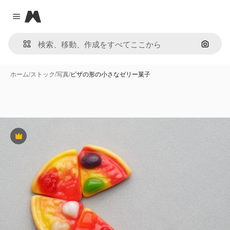
Magnific
Close menu
画像で
ホーム
/
ストック
/
写真
/
ピザの形の小さなゼリー菓子
Premium