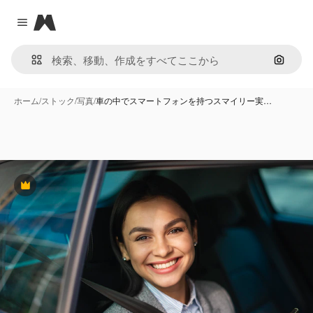
Magnific
Close menu
画像で
ホーム
/
ストック
/
写真
/
車の中でスマートフォンを持つスマイリー実…
Premium