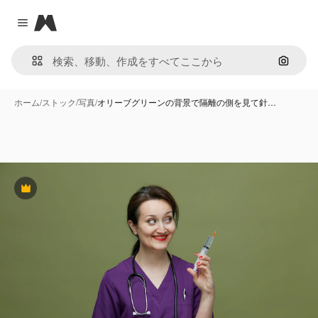
Magnific
Close menu
画像で
ホーム
/
ストック
/
写真
/
オリーブグリーンの背景で隔離の側を見て針…
Premium