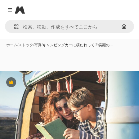
Magnific
Close menu
画像で
ホーム
/
ストック
/
写真
/
キャンピングカーに横たわって ⁇ 笑顔の…
Premium