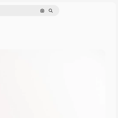
画像で検索
検索