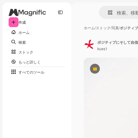
作成
ホーム
/
ストック
/
写真
/
ポジティ
ホーム
検索
ポジティブにそして自信
kues1
ストック
もっと詳しく
Premium
すべてのツール